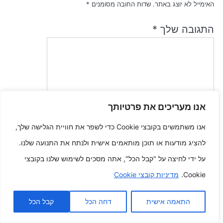
האימייל לא יוצג באתר.
שדות החובה מסומנים
*
התגובה שלך
*
אנו מעריכים את פרטיותך
שם
*
אנו משתמשים בקובצי Cookie כדי לשפר את חוויית הגלישה שלך,
להציג מודעות או תוכן מותאמים אישית ולנתח את התנועה שלנו.
על ידי לחיצה על "קבל הכל", אתה מסכים לשימוש שלנו בקובצי
אימייל
*
Cookie.
מדיניות קובצי Cookie
התאמה אישית
דחה הכל
קבל הכל
שמור בדפדפן זה את השם, האימייל והאתר שלי לפעם הבאה שאגיב.