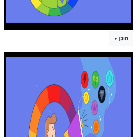
תוֹכֶן