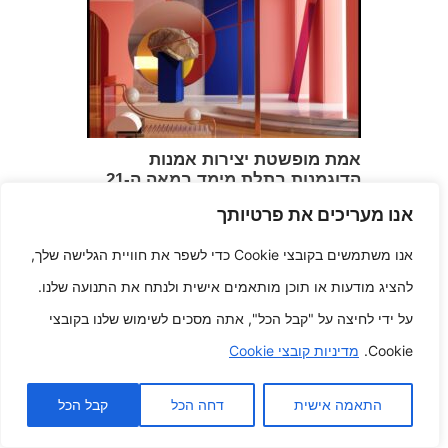
אמת מופשטת יצירות אמנות
הדוגמנות בתלת מימד במאה ה-21
דצמבר 4, 2025
אנו מעריכים את פרטיותך
אנו משתמשים בקובצי Cookie כדי לשפר את חוויית הגלישה שלך,
להציג מודעות או תוכן מותאמים אישית ולנתח את התנועה שלנו.
על ידי לחיצה על "קבל הכל", אתה מסכים לשימוש שלנו בקובצי
Cookie.
מדיניות קובצי Cookie
התאמה אישית
דחה הכל
קבל הכל
אינטראקציות פורטפוליו סוחפות