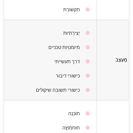
תִקשׁוֹרֶת
יְצִירָתִיוּת
מיומנויות טכניים
מְעַצֵב
דרך תעשייתי
כישורי דיבור
כישורי תשובה שיקולים
תוֹכנָה
חוּחמוץָה