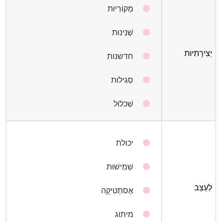
מְקוֹרִיוּת
שְׁנִינוּת
יְצִירָתִיוּת
חדשנות
סְגִילוּת
שִׁכלוּל
יכולת
שְׁמִישׁוּת
לְעַצֵב
אֶסתֵטִיקָה
מיתוג