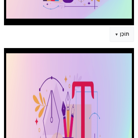
תוֹכֶן