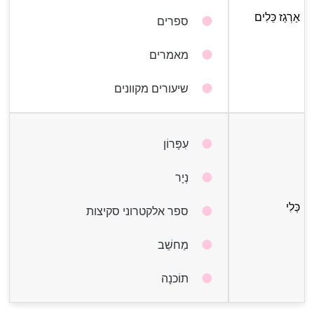
אַרְגַז כֵּלִים
ספרים
מאמרים
שיעורים מקוונים
עִפָּרוֹן
נְיָר
כְּלִי
ספר אלקטרוני סקיצות
מַחשֵׁב
תוֹכנָה