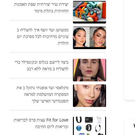
יצירת שיר יצירתית שפת האמנות
החזותית בתלת מימד
ממעושן ועד זועף איך להצליח ב
עיניים מרהיבות לכל מסיבת יום
הולדת
כיצד ליישם בגלוס ובקונסילר כדי
להצליח ב מראה ללא רבב
מקלאסי ועד אופנתי נתקל ב את
המסקרה המושלמת למראה
הסטנדרטי האישי שלך
Fit for Love עצות פרס לבריאות
ובריאות ליום החיבה