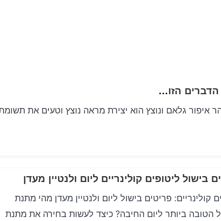
Glam and Glitzy מידע לפאייטים, נצנצים וכל הדברים הזוהרים
והר איפור גלאם ונוצץ הוא יצירת מראה נוצץ וטעים את תשומת
ם בישול ליטופים קולינריים ליום ולנטיין מעדן
ם קולינריים: פריטים בישול ליום ולנטיין מעדן מהי מתנת
 הטובה ביותר ליום החיבה? כיצד לעשות בחירה את מתנת