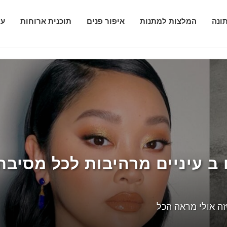
ונה
המלצות למתנות
איפור פנים
תוכנית ארוחות
עי
 ב עיניים מרהיבות לכל מסיב
 ייעץ ושפיות לטיפול בתינוק
מים לאניני סגנון
אהבת אחים בבית: יציבות טיפוח ילד בליס II. מהי ייעץ תרופה בתינוק? III. איך