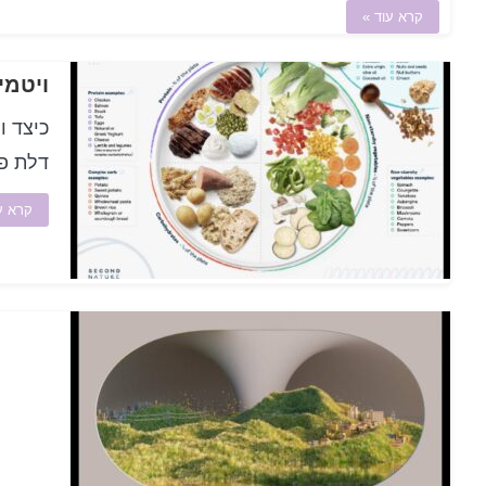
קרא עוד »
ויטמי
דלת פחמימות? III. כמ
קרא ע