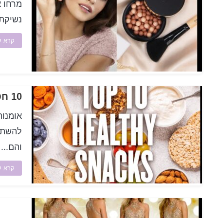
מרחו א
נשיקת 
קרא ע
10 חטיפים בריאים דלי שומנים כדי להגן על שובע
אומנות
להשתנו
והם...
קרא ע