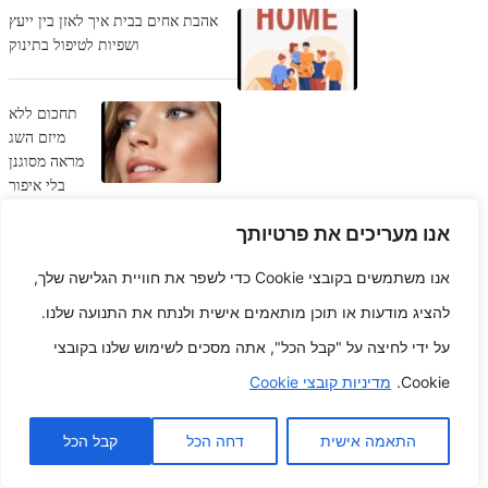
אהבת אחים בבית איך לאזן בין ייעץ
ושפיות לטיפול בתינוק
תחכום ללא
מיזם השג
מראה מסוגנן
בלי איפור
קבוע
אנו מעריכים את פרטיותך
מנגינה ערש נופי סצנות מרגיעות
אנו משתמשים בקובצי Cookie כדי לשפר את חוויית הגלישה שלך,
כדי לסייע לתינוקך עצום עיניים
להציג מודעות או תוכן מותאמים אישית ולנתח את התנועה שלנו.
על ידי לחיצה על "קבל הכל", אתה מסכים לשימוש שלנו בקובצי
רגעים יקרים
Cookie.
מדיניות קובצי Cookie
יזמים
זיכרונות בלי
צעצועי
התאמה אישית
דחה הכל
קבל הכל
ילדים קטנים