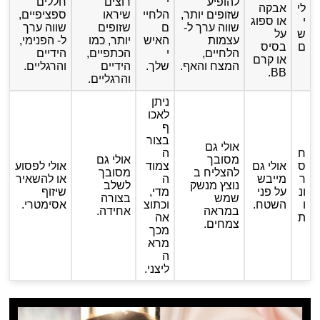
להופיע
י
רוצים
חללים
לי
אבקה
שזופים יותר,
הלחיי
שיראו
ספציפיים,
י
או ספוג
שווה ערך ל-
ם
שזופים
שווה ערך
ש
על
עצמות
האיש
יותר, כמו
ל- הפנימי,
ם
בסיס
הלחיים,
י
הכתפיים,
הידיים
או קרם
המצח והאף.
שלך.
הידיים
והרגליים.
BB.
והרגליים.
ניתן
לאכו
ף
בצור
אולי גם
ח
ה
מסובך
אולי גם
ס
אולי גם
צמוד
אולי לפסוע
להצליח ב
מסובך
ר
מייבש
ה
או להשאיר
נוצץ מנשק
לשלב
ונ
על פני
מדי,
שיזוף
שמש
בצורה
ו
השטח.
וכתוצ
אסימטרי.
במראה
אחידה.
ת
אה
צמחים.
מכך
מרא
ה
ליצני.