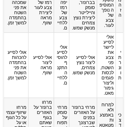
בברונזר,
יפה
רמז של
שמכהה
ה
המוסיפ
סומק
רמז
צבע לעור
את פני
ז
ה נופך
והיילייטר
של
ליצירת
השטח
ה
של
ליצירת נוצץ
צבע
מראה
בהתמדה
צבע
צמחים
ללחיי
שזוף.
למשך זמן.
לעור.
מנשק שמש.
ם.
אולי
לסייע
ליישר
אולי
י
את
לסייע
אולי לסייע
ת
צבע
אולי לסייע
להוסי
אולי לסייע
להכהות
ר
פני
ליצור נוצץ
ף
ליצור
בהתמדה
ונ
השטח,
צמחים,
התקנ
מראה
את פני
ו
לכסות
מנשק שמש.
ה
שזוף.
השטח
ת
פגמים
ללחיי
למשך זמן.
וליצור
ם.
גימור
מאט.
מרחו
למרוח
מרחי ברונזר
מרחי
ברונזר על
מרחו
ולא
על האזורים
סומק
האזורים
שיזוף עצמי
כי
באמצע
בפנים
על
בגוף
על כל הגוף
צ
ות
שברצונך
תפוח
שאתם
או על
ד
מטאטא