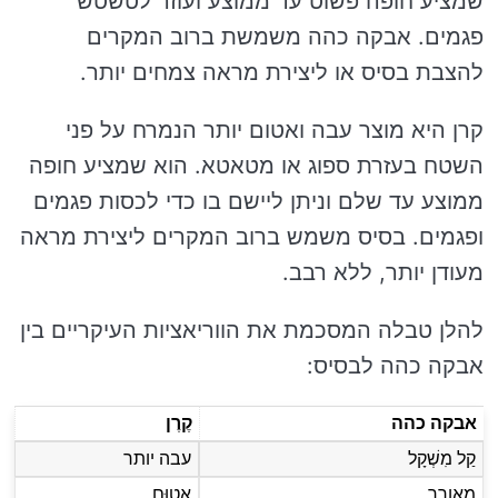
שמציע חופה פשוט עד ממוצע ועוזר לטשטש
פגמים. אבקה כהה משמשת ברוב המקרים
להצבת בסיס או ליצירת מראה צמחים יותר.
קרן היא מוצר עבה ואטום יותר הנמרח על פני
השטח בעזרת ספוג או מטאטא. הוא שמציע חופה
ממוצע עד שלם וניתן ליישם בו כדי לכסות פגמים
ופגמים. בסיס משמש ברוב המקרים ליצירת מראה
מעודן יותר, ללא רבב.
להלן טבלה המסכמת את הווריאציות העיקריים בין
אבקה כהה לבסיס:
אבקה כהה
קֶרֶן
קַל מִשְׁקָל
עבה יותר
מְאֻורָר
אָטוּם