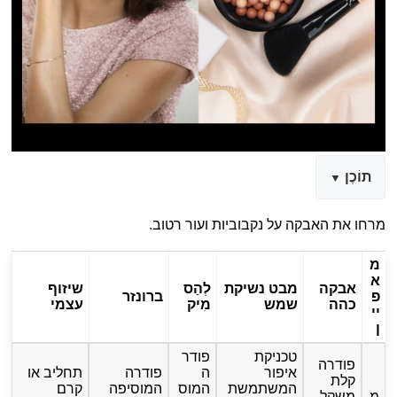
תוֹכֶן
מרחו את האבקה על נקבוביות ועור רטוב.
מ
א
אבקה
מבט נשיקת
לְהַס
שיזוף
פ
ברונזר
כהה
שמש
מִיק
עצמי
יי
ן
טכניקת
פודר
פודרה
איפור
ה
פודרה
תחליב או
קלת
המשתמשת
המוס
המוסיפה
קרם
מ
משקל