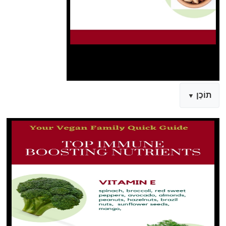
תוֹכֶן