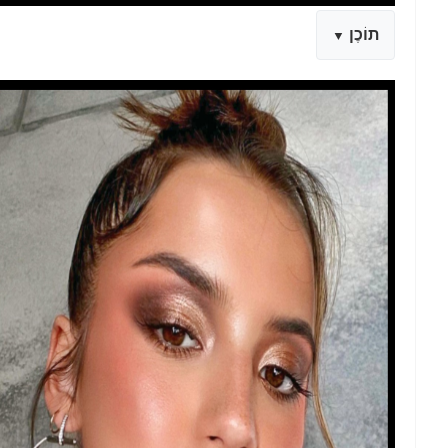
תוֹכֶן