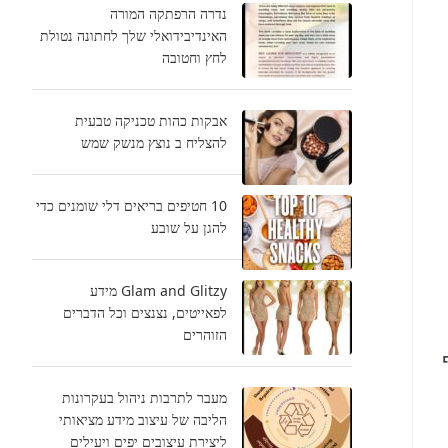
נדרה הרפתקה המורה
האינדיבידואלי שלך לחתונה נטולת
לחץ וחטובה
אבקות כהות טכניקה טבעית
להצליח ב נוצץ מנשק שמש
10 חטיפים בריאים דלי שומנים כדי
להגן על שובע
Glam and Glitzy מידע
לפאייטים, נצנצים וכל הדברים
הזוהרים
מעבר לתרבות ניהול בעקרונות
הליבה של עיצוב מידע מציאותי
ליצירת עיצובים יפים ויעילים