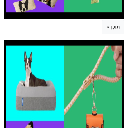
תוֹכֶן