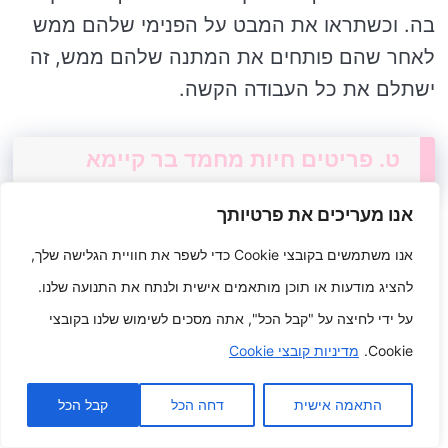
בה. וכשתראו את המבט על הפנימי שלהם ממש
לאחר שהם פותחים את המתנה שלהם ממש, זה
ישתלם את כל העבודה הקשה.
ט. פריטים חיות מחמד בר קיימא
אנו מעריכים את פרטיותך
פריטים נשים קיימא להמשיך להתקיים מחמד הן
אנו משתמשים בקובצי Cookie כדי לשפר את חוויית הגלישה שלך,
שיטה מצוינת ללמד את אהבתך להצטרף הפרוותי
להציג מודעות או תוכן מותאמים אישית ולנתח את התנועה שלנו.
האינדיבידואלי שלך, תוך כדי שתעשה את חלקך
על ידי לחיצה על "קבל הכל", אתה מסכים לשימוש שלנו בקובצי
כדי לתת הגנה ל הסביבה שלנו. להלן שונים
Cookie.
מדיניות קובצי Cookie
מושגים למתנות נשים קיימא להמשיך להתקיים
מחמד:
התאמה אישית
דחה הכל
קבל הכל
מזון טבעי להמשיך להתקיים מחמד: מזון טבעי