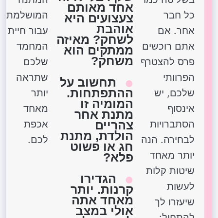
אחד מאותם
כל חבר
המושלמת
צעצועים היא
אוהבת
אחר. אם
עבור חיית
לשחק? מאיזה
אתם רוכשים
המחמד
ממתקים הוא
משחק?
פרס להצטרף
שלכם
הפרוותי
שתראה
תחשוב על
ההתפתחות.
שלכם, יש
יותר
המומיה זו
אינסוף
מאחד
מתנת אחר
הסתברויות
צהריים
אכפת
הולדת, מתנת
לבחירה. הנה
לכם.
חג או פשוט
יותר מאחד
פלא?
שיטות קלות
הגדירו
לעשות
קרנות. יותר
מאחד אתה
שיעזרו לך
אולי במצב
להתחיל: