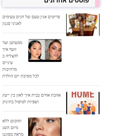
פוסטים אחרונים
פריטים אנין טעם של חגים טעימים
לאניני סגנון
ממעושן ועד
זועף איך
להצליח ב
עיניים
מרהיבות
לכל מסיבת יום הולדת
אהבת אחים בבית איך לאזן בין ייעץ
ושפיות לטיפול בתינוק
תחכום ללא
מיזם השג
מראה מסוגנן