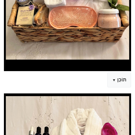
תוֹכֶן