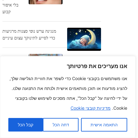
בלי איפור
קבוע
מנגינה ערש נופי סצנות מרגיעות
כדי לסייע לתינוקך עצום עיניים
רגעים יקרים
יזמים
אנו מעריכים את פרטיותך
זיכרונות בלי
צעצועי
אנו משתמשים בקובצי Cookie כדי לשפר את חוויית הגלישה שלך,
ילדים קטנים
להציג מודעות או תוכן מותאמים אישית ולנתח את התנועה שלנו.
מעריסה ועד בית ספר
על ידי לחיצה על "קבל הכל", אתה מסכים לשימוש שלנו בקובצי
Cookie.
מדיניות קובצי Cookie
מזונות על לירידה במשקל המאמן
ללא תחרות
התאמה אישית
דחה הכל
קבל הכל
המומיה