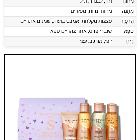
נִיחוֹחַ
ורד, לבנדר, וניל
מַתָנָה
ניחוח, נרות, מפזרים
הַרפָּיָה
פצצות מקלחת, אמבט בועות, שמנים אתריים
ספָּא
שוברי פרס, אחר צהריים ספא
רֵיחַ
יופי, מורכב, עצי